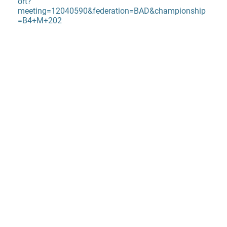
ort?
meeting=12040590&federation=BAD&championship
=B4+M+202