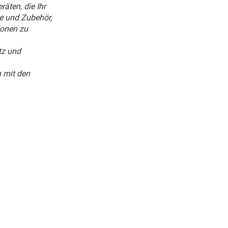
äten, die Ihr
te und Zubehör,
ionen zu
tz und
n mit den