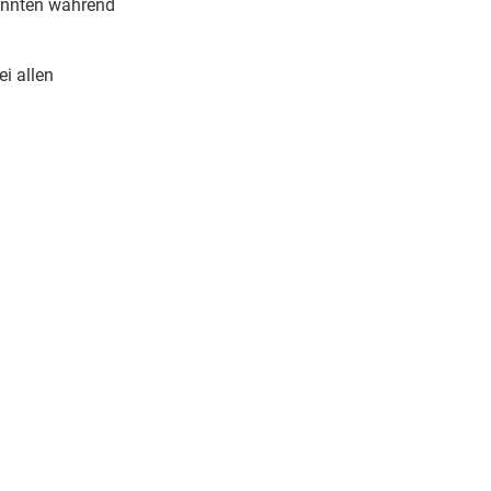
konnten während
i allen