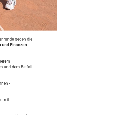
denrunde gegen die
n und Finanzen
nserem
n und dem Beifall
nnen -
 um ihr