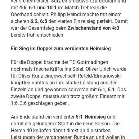
verlorenem ersten Satz eindrucksvoll zurückkam und
mit
4:6, 6:1 und 10:1
im Match-Tiebreak die
Oberhand behielt. Philipp Heindl machte mit einem
sicheren
6:2, 6:3
den vierten Einzelsieg perfekt. Damit
war der Gesamtsieg beim
Zwischenstand von 4:0
bereits früh entschieden.
Ein Sieg im Doppel zum verdienten Heimsieg
Für die Doppel brachte der TC Gottmadingen
nochmals frische Kräfte ins Spiel. Oliver Ulrich wurde
für Oliver Kunz eingewechselt. Refeld/Elmanowski
knüpften nahtlos an ihre starke Leistung aus den
Einzeln an und gewannen souverän mit
6:1, 6:1
. Das
zweite Doppel musste sich trotz großem Einsatz mit
1:6, 3:6 geschlagen geben.
Am Ende stand ein verdienter
5:1-Heimsieg
und
damit ein gelungener Start in die neue Saison. Die
Herren 40 knüpfen damit direkt an die starken
Leistungen der vergangenen Runde an und wollen in