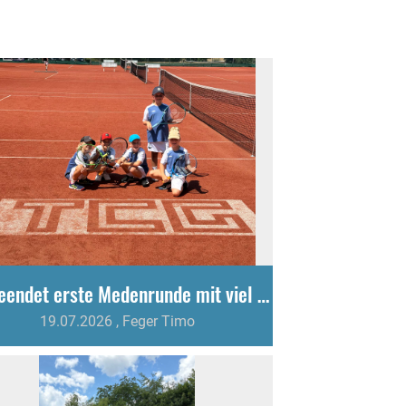
U9 beendet erste Medenrunde mit viel Kampfgeist und Teamgeist
19.07.2026
, Feger Timo