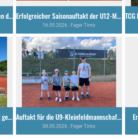
Bittere 4:5-Niederlage für die Herren des TC Gottmadingen nach starkem Comeback
Erfolgreicher Saisonauftakt der U12-Mannschaft
16.05.2026
, Feger Timo
Herren 40 starten mit 5:1-Heimsieg gegen TC Allensbach
Auftakt für die U9-Kleinfeldmannschaft des TCG
E
08.05.2026
, Feger Timo