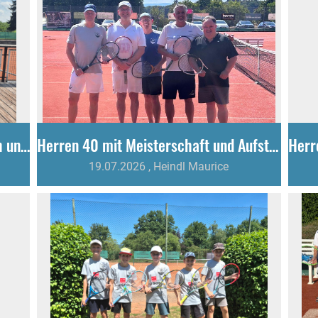
U12 des TC Gottmadingen krönt sich ungeschlagen zum Meister!
Herren 40 mit Meisterschaft und Aufstieg
19.07.2026
, Heindl Maurice