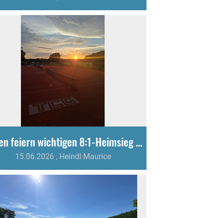
Herren feiern wichtigen 8:1-Heimsieg gegen TC Steißlingen
15.06.2026
, Heindl Maurice