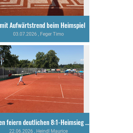
mit Aufwärtstrend beim Heimspiel
03.07.2026
, Feger Timo
Herren feiern deutlichen 8:1-Heimsieg gegen Emmingen/Egg
22.06.2026
, Heindl Maurice