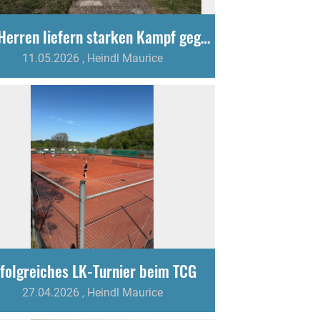
TCG Herren liefern starken Kampf gegen favorisierte Gäste
11.05.2026
, Heindl Maurice
rfolgreiches LK-Turnier beim TCG
27.04.2026
, Heindl Maurice