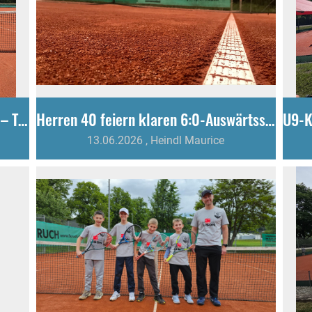
Zweiter Sieg im zweiten Saisonspiel – TCG-Nachwuchs bleibt ungeschlagen
Herren 40 feiern klaren 6:0-Auswärtssieg in Riedheim
13.06.2026
, Heindl Maurice