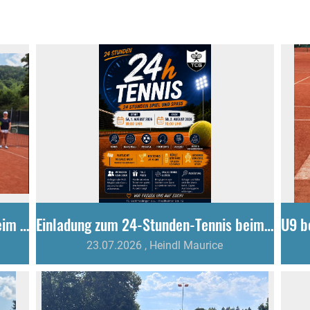
Tenniscamp begeistert 29 Kinder beim Sommerferienprogramm
Einladung zum 24-Stunden-Tennis beim TC Gottmadingen
23.07.2026
, Heindl Maurice