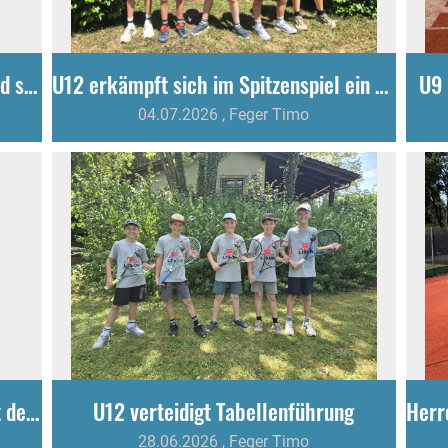
Herren 40 bleiben ungeschlagen und stehen vor dem Aufstieg
U12 erkämpft sich im Spitzenspiel ein verdientes Unentschieden
U9 
04.07.2026
, Feger Timo
Herren 70 krönen starke Saison mit der ungeschlagenen Meisterschaft
U12 verteidigt Tabellenführung
28.06.2026
, Feger Timo