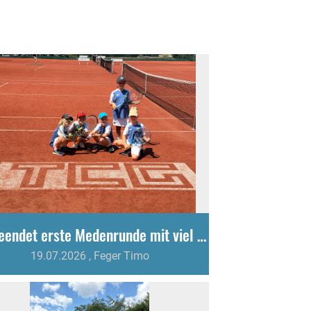
U9 beendet erste Medenrunde mit viel Kampfgeist und Teamgeist
19.07.2026
, Feger Timo