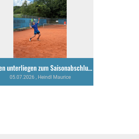
Herren unterliegen zum Saisonabschluss knapp mit 4:5
05.07.2026
, Heindl Maurice