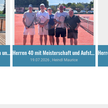
U12 des TC Gottmadingen krönt sich ungeschlagen zum Meister!
Herren 40 mit Meisterschaft und Aufstieg
19.07.2026
, Heindl Maurice