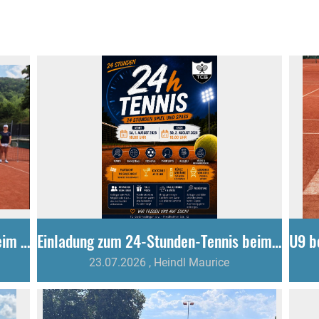
Tenniscamp begeistert 29 Kinder beim Sommerferienprogramm
Einladung zum 24-Stunden-Tennis beim TC Gottmadingen
23.07.2026
, Heindl Maurice